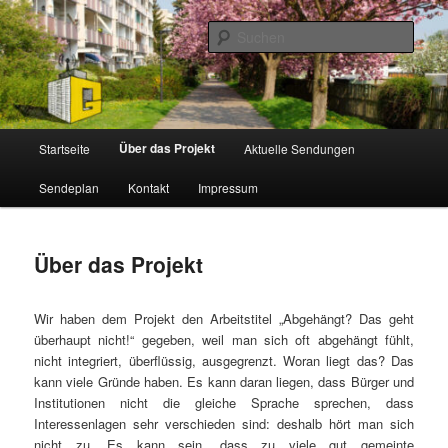
Zum
Radio in Gorbitz – Mach mit!
primären
Such
Inhalt
springen
Gorbitzfunk
Hauptmenü
Über das Projekt
Startseite
Aktuelle Sendungen
Sendeplan
Kontakt
Impressum
Über das Projekt
Wir haben dem Projekt den Arbeitstitel „Abgehängt? Das geht
überhaupt nicht!“ gegeben, weil man sich oft abgehängt fühlt,
nicht integriert, überflüssig, ausgegrenzt. Woran liegt das? Das
kann viele Gründe haben. Es kann daran liegen, dass Bürger und
Institutionen nicht die gleiche Sprache sprechen, dass
Interessenlagen sehr verschieden sind: deshalb hört man sich
nicht zu. Es kann sein, dass zu viele gut gemeinte