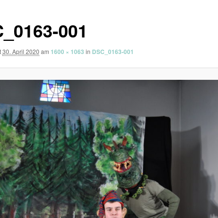
_0163-001
t
30. April 2020
am
1600 × 1063
in
DSC_0163-001